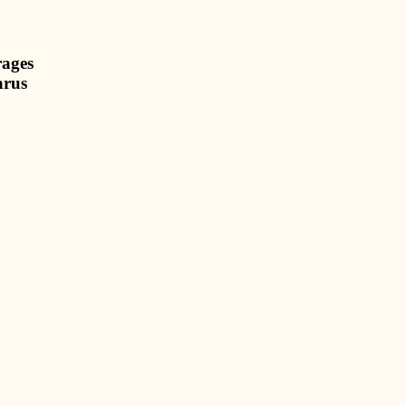
ages
s