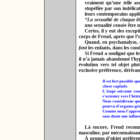
vraiment qu’une telle as
stupéfiée par son indélic
leurs contemporains appli
“La sexualité de chaque êt
une sexualité censée être 
Certes, il y eut des excep
corps de Freud, après que l’
Quand, en psychanalyse, n
font
les enfants, dans les cond
Si Freud a souligné que le
il n’a jamais abandonné l'hy
évolution vers tel objet plu
exclusive préférence, dérivant
Il est fort possible 
chose capitale.
L'étape suivante con
s'orienter vers l'hété
Nous considérons que
pourvu d'organes gén
Comme nous l'apprend 
sans doute une influe
Là encore, Freud reconnaî
masculine, par méconnaissanc
À propos d’objet
préféren