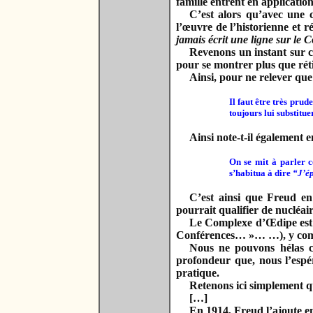
famille entrent en application
C’est alors qu’avec une 
l’œuvre de l’historienne et 
jamais écrit une ligne sur le
Revenons un instant sur ce
pour se montrer plus que rét
Ainsi, pour ne relever que
Il faut être très prud
toujours lui substitue
Ainsi note-t-il également 
On se mit à parler c
s’habitua à dire
“J’é
C’est ainsi que Freud en
pourrait qualifier de nucléa
Le Complexe d’Œdipe est 
Conférences… »… …), y compri
Nous ne pouvons hélas c
profondeur que, nous l’espé
pratique.
Retenons ici simplement q
[…]
En 1914, Freud l’ajoute e