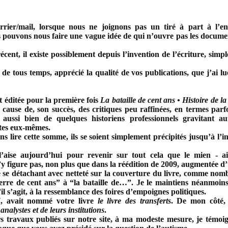
urrier/mail, lorsque nous ne joignons pas un tiré à part à l’e
pouvons nous faire une vague idée de qui n’ouvre pas les documents p
ent, il existe possiblement depuis l’invention de l’écriture, simple
de tous temps, apprécié la qualité de vos publications, que j’ai l
 éditée pour la première fois
La bataille de cent ans
•
Histoire de l
 cause de, son succès, des critiques peu raffinées, en termes parfo
 aussi bien de quelques historiens professionnels gravitant a
tes eux-mêmes.
ans lire cette somme, ils se soient simplement précipités jusqu’à l’
l’aise aujourd’hui pour revenir sur tout cela que le mien - ai
n’y figure pas, non plus que dans la réédition de 2009, augmentée 
re se détachant avec netteté sur la couverture du livre, comme no
uerre de cent ans” à “la bataille de…”. Je le maintiens néanmoins
l s’agit, à la ressemblance des foires d’empoignes politiques.
7, avait nommé votre livre
le livre des transferts
. De mon côté, j
analystes et de leurs institutions
.
s travaux publiés sur notre site, à ma modeste mesure, je témoign