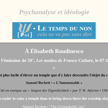
Psychanalyse et idéologie
À Élisabeth Roudinesco
 l’émission de 50’,
Les matins de France Culture
, le 07
Ø
est plus facile d'élever un temple que d'y faire descendre l'objet du c
Samuel Beckett • « L'Innommable »
Cité en exergue au « Jargon der Eigentlichkeit » par T. W. Adorno • 196
is easier to raise a temple than to bring down there the worship obj
Samuel Beckett •
“The Unspeakable one”