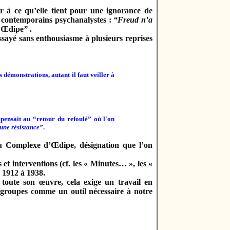
 à ce qu’elle tient pour une ignorance de
es contemporains psychanalystes :
“Freud n’a
’Œdipe
”
.
essayé sans enthousiasme à plusieurs reprises
 démonstrations, autant il faut veiller à
pensait au “retour du refoulé” où l'on
une résistance”
.
au Complexe d’Œdipe, désignation que l’on
s et interventions (cf. les « Minutes… », les «
 1912 à 1938.
ute son œuvre, cela exige un travail en
 groupes comme un outil nécessaire à notre