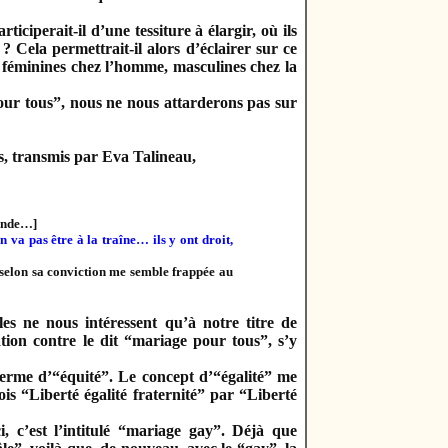
ticiperait-il d’une tessiture à élargir, où ils
 Cela permettrait-il alors d’éclairer sur ce
-, féminines chez l’homme, masculines chez la
our tous”, nous ne nous attarderons pas sur
ns, transmis par Eva Talineau,
gande…]
on va pas être à la traîne… ils y ont droit,
 selon sa conviction me semble frappée au
es ne nous intéressent qu’à notre titre de
ation contre le dit “mariage pour tous”, s’y
le terme d’“équité”. Le concept d’“égalité” me
ois “Liberté égalité fraternité” par “Liberté
 c’est l’intitulé “mariage gay”. Déjà que