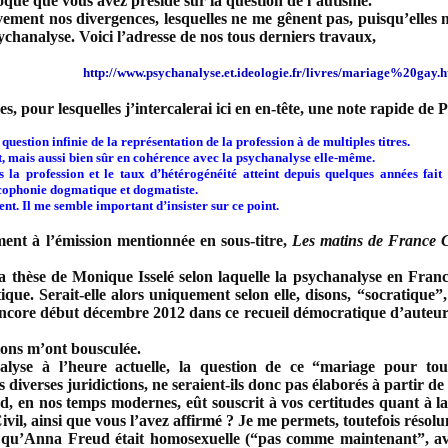
loque que vous avez présidé sur la question de l’autisme.
vement nos divergences, lesquelles ne me gênent pas, puisqu’elles 
sychanalyse. Voici l’adresse de nos tous derniers travaux,
http://www.psychanalyse.et.ideologie.fr/livres/mariage%20gay.
, pour lesquelles j’intercalerai ici en en-tête, une note rapide de 
estion infinie de la représentation de la profession à de multiples titres.
t, mais aussi bien sûr en cohérence avec la psychanalyse elle-même.
 la profession et le taux d’hétérogénéité atteint depuis quelques années fai
acophonie dogmatique et dogmatiste.
nt. Il me semble important d’insister sur ce point.
ment à l’émission mentionnée en sous-titre,
Les matins de France 
 thèse de Monique Isselé selon laquelle la psychanalyse en France 
ique. Serait-elle alors uniquement selon elle, disons, “socratique”
ncore début décembre 2012 dans ce recueil démocratique d’auteurs
ions m’ont bousculée.
lyse à l’heure actuelle, la question de ce “mariage pour tou
es diverses juridictions, ne seraient-ils donc pas élaborés à partir de
, en nos temps modernes, eût souscrit à vos certitudes quant à la 
vil, ainsi que vous l’avez affirmé ? Je me permets, toutefois résol
qu’Anna Freud était homosexuelle (“pas comme maintenant”, avez-