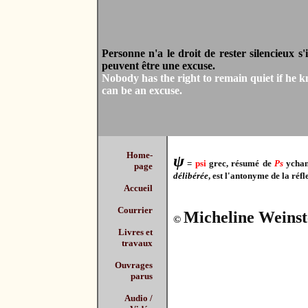
Personne n'a le droit de rester silencieux s'
peuvent être une excuse.
Nobody has the right to remain quiet if he kn
can be an excuse.
Home-
ψ
=
psi
grec, résumé de
Ps
ychan
page
délibérée
, est l'antonyme de la réfl
Accueil
Courrier
Micheline Weins
©
Livres et
travaux
Ouvrages
parus
Audio /