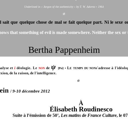
Underlined in « Jargon of the authenticity » by T. W. Adorno • 1964
Ø
il sait que quelque chose de mal se fait quelque part. Ni le sexe ou 
ows that something of evil is made somewhere. Neither the sex or th
Bertha Pappenheim
ψ
.
alyse
et
i
déologie
Le
de
L
s'adresse à l'idéol
N
ON
[Psi]
•
E TEMPS DU NON
exion, de la raison, de l'intelligence.
Ø
tein
/
9-10 décembre 2012
À
Élisabeth Roudinesco
Suite à l’émission de 50’,
Les matins de France Culture
, le 0