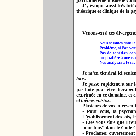
particulièrement isolé le Col
J’y évoque aussi très briè
théorique et clinique de la p
Venons-en à ces divergences
Nous sommes dans la qu
Problème, si l’on veu
Pas de cohésion dans
hospitalière à une c
Nos analysants le save
Je m’en tiendrai ici seule
tous
.
Je passe rapidement sur la
pas faite pour être thérapeut
exprimée en ce domaine, et e
et thèmes voisins
.
Plusieurs de vos intervent
• Pour vous, la psychana
L’établissement des lois, l
• Êtes-vous sûre que Freud
pour tous” dans le Code Ci
• Proclamer ouvertement 