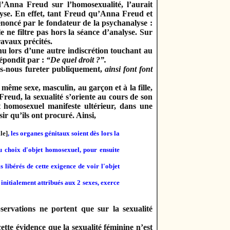
d’Anna Freud sur l’homosexualité, l’aurait
alyse. En effet, tant Freud qu’Anna Freud et
noncé par le fondateur de la psychanalyse :
le ne filtre pas hors la séance d’analyse. Sur
ravaux précités.
enu lors d’une autre indiscrétion touchant au
répondit par :
“De quel droit ?”
.
ons-nous fureter publiquement,
ainsi font font
même sexe, masculin, au garçon et à la fille,
reud, la sexualité s’oriente au cours de son
nt homosexuel manifeste ultérieur, dans une
sir qu’ils ont procuré. Ainsi,
le]
,
les organes génitaux soient dès lors la
u choix d'objet homosexuel, pour ensuite
 libérés de cette exigence de voir l'objet
initialement attribués aux 2 sexes, exerce
bservations ne portent que sur la sexualité
cette évidence que la sexualité féminine n’est