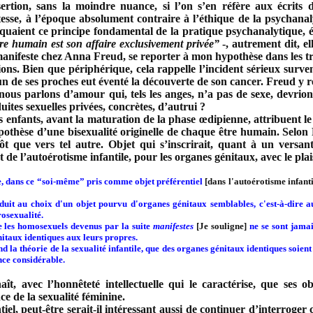
sertion, sans la moindre nuance, si l’on s’en réfère aux écrits 
atesse, à l’époque absolument contraire à l’éthique de la psychan
quaient ce principe fondamental de la pratique psychanalytique, é
re humain est son affaire exclusivement privée”
-, autrement dit, el
manifeste chez Anna Freud, se reporter à mon hypothèse dans les t
tions. Bien que périphérique, cela rappelle l’incident sérieux surv
un de ses proches eut éventé la découverte de son cancer. Freud y 
ous parlons d’amour qui, tels les anges, n’a pas de sexe, devri
uites sexuelles privées, concrètes, d’autrui ?
s enfants, avant la maturation de la phase œdipienne, attribuent le 
pothèse d’une bisexualité originelle de chaque être humain. Selon F
tôt que vers tel autre. Objet qui s’inscrirait, quant à un versa
 de l’autoérotisme infantile, pour les organes génitaux, avec le plai
que, dans ce “soi-même” pris comme objet préférentiel
[dans l'autoérotisme infanti
duit au choix d'un objet pourvu d'organes génitaux semblables, c'est-à-dire a
rosexualité.
 les homosexuels devenus par la suite
manifestes
[Je souligne]
ne se sont jamais
itaux identiques aux leurs propres.
la théorie de la sexualité infantile, que des organes génitaux identiques soient 
nce considérable.
t, avec l’honnêteté intellectuelle qui le caractérise, que ses o
e de la sexualité féminine.
tiel, peut-être serait-il intéressant aussi de continuer d’interroger 