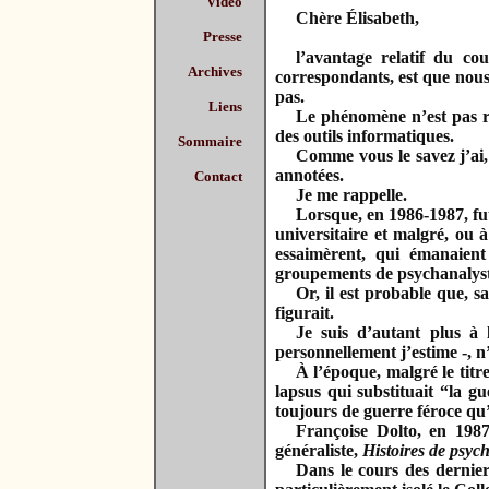
Vidéo
Chère Élisabeth,
Presse
l’avantage relatif du co
Archives
correspondants, est que nous 
pas.
Liens
Le phénomène n’est pas réc
des outils informatiques.
Sommaire
Comme vous le savez j’ai, 
annotées.
Contact
Je me rappelle.
Lorsque, en 1986-1987, fut
universitaire et malgré, ou à
essaimèrent, qui émanaient
groupements de psychanalys
Or, il est probable que, s
figurait.
Je suis d’autant plus à 
personnellement j’estime -, 
À l’époque, malgré le tit
lapsus qui substituait “la g
toujours de guerre féroce qu’i
Françoise Dolto, en 198
généraliste,
Histoires de psych
Dans le cours des dernier