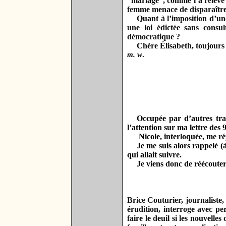
“mariage”, comme l’a relevé P
femme menace de disparaître
Quant à l’imposition d’une
une loi édictée sans consu
démocratique ?
Chère Élisabeth, toujours 
m. w
.
Occupée par d’autres trav
l’attention sur ma lettre de
Nicole, interloquée, me ré
Je me suis alors rappelé (
qui allait suivre.
Je viens donc de réécouter 
Brice Couturier, journaliste,
érudition, interroge avec p
faire le deuil si les nouvel