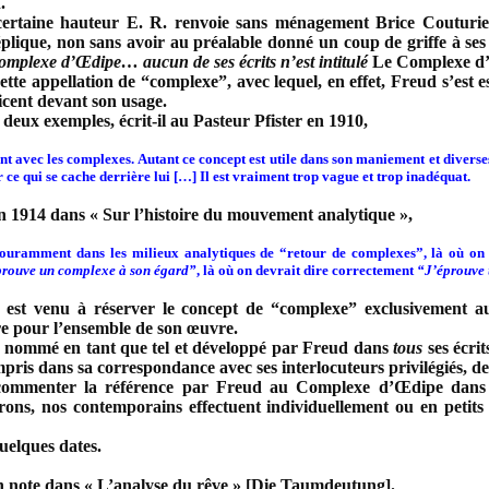
.
certaine hauteur E. R. renvoie sans ménagement Brice Couturier
réplique, non sans avoir au préalable donné un coup de griffe à s
 Complexe d’Œdipe… aucun de ses écrits n’est intitulé
Le Complexe d
tte appellation de “complexe”, avec lequel, en effet, Freud s’est 
icent devant son usage.
 deux exemples, écrit-il au Pasteur Pfister en 1910,
ent avec les complexes. Autant ce concept est utile dans son maniement et diverses
r ce qui se cache derrière lui […] Il est vraiment trop vague et trop inadéquat.
en 1914 dans « Sur l’histoire du mouvement analytique »,
ouramment dans les milieux analytiques de “retour de complexes”, là où on 
prouve un complexe à son égard”
, là où on devrait dire correctement
“J’éprouve 
 est venu à réserver le concept de “complexe” exclusivement 
ire pour l’ensemble de son œuvre.
nommé en tant que tel et développé par Freud dans
tous
ses écrit
s dans sa correspondance avec ses interlocuteurs privilégiés, de
ommenter la référence par Freud au Complexe d’Œdipe dans to
rons, nos contemporains effectuent individuellement ou en petits
uelques dates.
n note dans « L’analyse du rêve » [Die Taumdeutung].