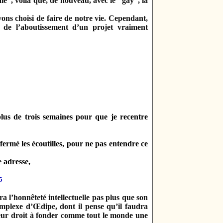
âle”, voilà que, de nouveau, avec le “gay
”,
la
vons choisi de faire de notre vie. Cependant,
e de l’aboutissement d’un projet vraiment
plus de trois semaines pour que je recentre
 fermé les écoutilles, pour ne pas entendre ce
e adresse,
5
a l’honnêteté intellectuelle pas plus que son
mplexe d’Œdipe, dont il pense qu’il faudra
 leur droit à fonder comme tout le monde une