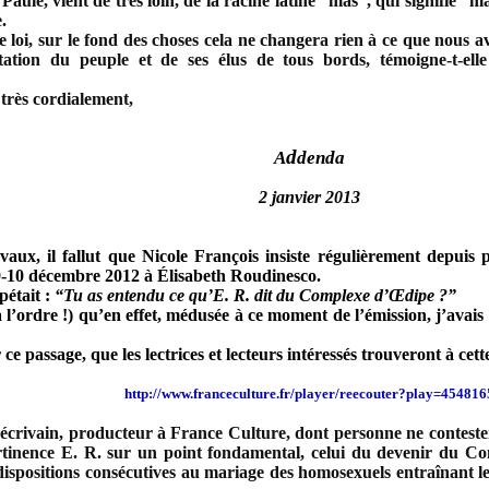
aule, vient de très loin, de la racine latine “mas”, qui signifie “m
.
 loi, sur le fond des choses cela ne changera rien à ce que nous a
ltation du peuple et de ses élus de tous bords, témoigne-t-ell
très cordialement,
d
A
denda
2 janvier 2013
aux, il fallut que Nicole François insiste régulièrement depuis 
s 9-10 décembre 2012 à Élisabeth Roudinesco.
pétait :
“Tu as entendu ce qu’E. R. dit du Complexe d’Œdipe ?”
à l’ordre !) qu’en effet, médusée à ce moment de l’émission, j’avais
ce passage, que les lectrices et lecteurs intéressés trouveront à cett
http://www.franceculture.fr/player/reecouter?play=454816
 écrivain, producteur à France Culture, dont personne ne contester
ertinence E. R. sur un point fondamental, celui du devenir du Co
les dispositions consécutives au mariage des homosexuels entraînant