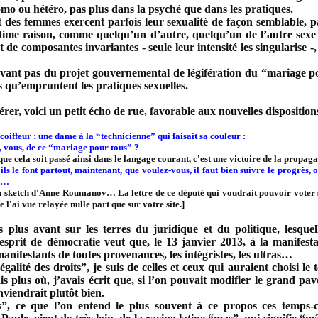
omo ou hétéro, pas plus dans la psyché que dans les pratiques.
 des femmes exercent parfois leur sexualité
de façon semblable, par
time raison, comme quelqu’un d’autre, quelqu’un de l’autre sexe ?
de composantes invariantes - seule leur intensité les singularise 
levant pas du projet gouvernemental de légifération du “mariage p
s qu’empruntent les pratiques sexuelles.
rer, voici un petit écho de rue, favorable aux nouvelles dispositio
coiffeur : une dame à la “technicienne” qui faisait sa couleur :
, vous, de ce “mariage pour tous” ?
que cela soit passé ainsi dans le langage courant, c'est une victoire de la propa
'ils le font partout, maintenant, que voulez-vous, il faut bien suivre le progrès, 
e…
 un sketch d'Anne Roumanov… La lettre de ce député qui voudrait pouvoir voter
e l'ai vue relayée nulle part que sur votre site.]
plus avant sur les terres du juridique et du politique, lesquell
’esprit de démocratie veut que, le 13 janvier 2013, à la manifest
anifestants de toutes provenances, les intégristes, les ultras…
“égalité des droits”, je suis de celles et ceux qui auraient choisi 
s plus où, j’avais écrit que, si l’on pouvait modifier le grand pav
nviendrait plutôt bien.
, ce que l’on entend le plus souvent à ce propos ces temps-ci,