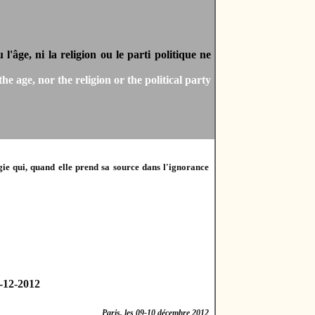
l'âge, ni la religion ou le parti politique ne
e age, nor the religion or the political party
ogie qui, quand elle prend sa source dans l'ignorance
7-12-2012
Paris, les 09-10 décembre 2012