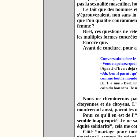
pas la sexualité masculine, h
Le fait que des hommes et
s’éprouveraient, non sans in
que l’on qualifie couramment 
femme ?
Bref, ces questions ne re
les multiples formes concrète
Encore que.
Avant de conclure, pour aé
Conversation chez le 
- Vous en pensez-quoi
[Aparté d’Eva : déjà 
- Ah, ben il paraît qu
comme tout le mond
[E. T. à moi - Bref,
coin du bon sens. Je n
Nous ne cheminerons pas 
citoyennes et de citoyens. L
montreront aussi, parmi les m
Pour ce qu’il en est de l’
semble inapproprié. Je ne sai
équité solidarité”, cela me co
Côté “mariage pour tous”