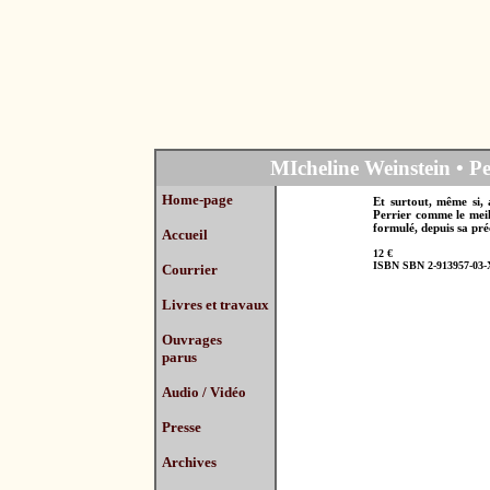
MIcheline Weinstein • Pet
Home-page
Et surtout, même si, 
Perrier comme le meil
formulé, depuis sa pré
Accueil
12 €
ISBN SBN 2-913957-03-
Courrier
Livres et travaux
Ouvrages
parus
Audio / Vidéo
Presse
Archives