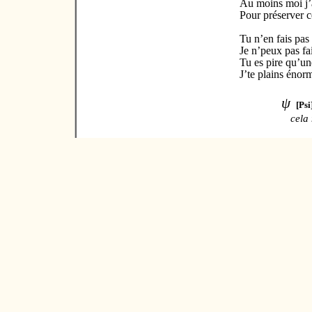
Au moins moi j’a
Pour préserver 
Tu n’en fais pas 
Je n’peux pas fa
Tu es pire qu’un
J’te plains éno
ψ
[Psi
cela 