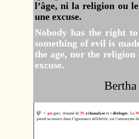
l’âge, ni la religion ou l
une excuse.
Nobody has the right to
something of evil is mad
the age, nor the religion
excuse.
Bertha
ψ
.
=
psi
grec, résumé de
Ps
ychanalyse
et
i
déologie
Le
N
prend sa source dans l’ignorance
délibérée,
est l’antonyme de 